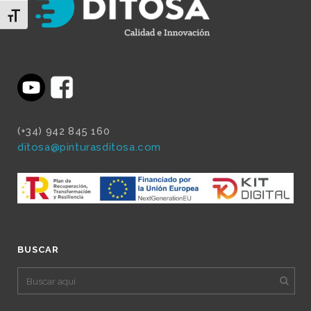
Alternar tamaño de letra
(+34) 942 845 160
ditosa@pinturasditosa.com
BUSCAR