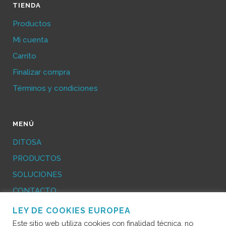
TIENDA
Productos
Mi cuenta
Carrito
Finalizar compra
Términos y condiciones
MENÚ
DITOSA
PRODUCTOS
SOLUCIONES
CONTACTO
LEY DE COOKIES EUROPEA
Aviso legal
/
Política de Cookies
/
Política de
Este sitio web utiliza cookies con finalidad técnica, no