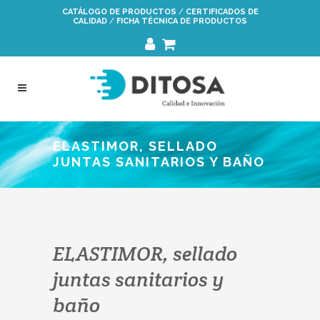
Saltar
CATÁLOGO DE PRODUCTOS
/
CERTIFICADOS DE
CALIDAD
/
FICHA TÉCNICA DE PRODUCTOS
a
la
navegación
ELASTIMOR, SELLADO
JUNTAS SANITARIOS Y BAÑO
ELASTIMOR, sellado
juntas sanitarios y
baño