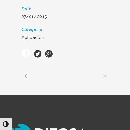
Date
27/01/2015
Categoría
Aplicación
Alternar alto contraste