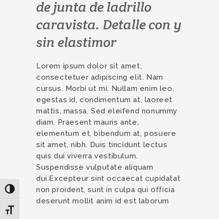
de junta de ladrillo
caravista. Detalle con y
sin elastimor
Lorem ipsum dolor sit amet,
consectetuer adipiscing elit. Nam
cursus. Morbi ut mi. Nullam enim leo,
egestas id, condimentum at, laoreet
mattis, massa. Sed eleifend nonummy
diam. Praesent mauris ante,
elementum et, bibendum at, posuere
sit amet, nibh. Duis tincidunt lectus
quis dui viverra vestibulum.
Suspendisse vulputate aliquam
dui.Excepteur sint occaecat cupidatat
non proident, sunt in culpa qui officia
Alternar alto contraste
deserunt mollit anim id est laborum
Alternar tamaño de letra