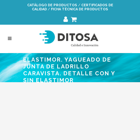
Saltar
CATÁLOGO DE PRODUCTOS
/
CERTIFICADOS DE
CALIDAD
/
FICHA TÉCNICA DE PRODUCTOS
a
la
navegación
ELASTIMOR. YAGUEADO DE
JUNTA DE LADRILLO
CARAVISTA. DETALLE CON Y
SIN ELASTIMOR