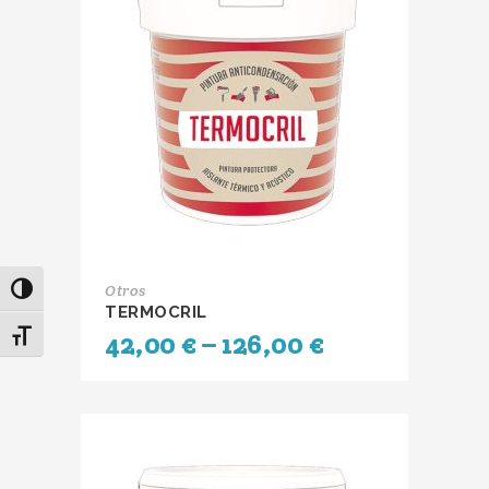
Otros
Alternar alto contraste
TERMOCRIL
42,00
€
–
126,00
€
Alternar tamaño de letra